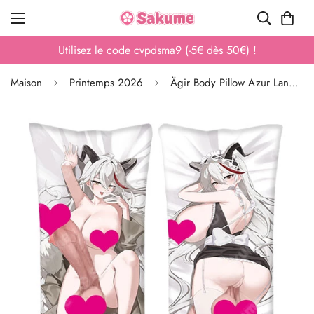
Utilisez le code cvpdsma9 (-5€ dès 50€) !
Maison
Printemps 2026
Ägir Body Pillow Azur Lane Dakimakura Sexy Peau de Pêche HD