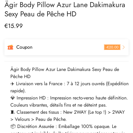
Ägir Body Pillow Azur Lane Dakimakura
Sexy Peau de Pêche HD
€
15.99
Prix
régulier
Coupon
-
€
20.00
Ägir Body Pillow Azur Lane Dakimakura Sexy Peau de
Pêche HD
✈️ Livraison vers la France : 7 à 12 jours ouvrés (Expédition
rapide).
💎 Impression HD : Impression recto-verso haute définition.
Couleurs vibrantes, détails fins et ne déteint pas.
🧵 Classement des tissus : New 2WAY (Le top !) > 2WAY
> Velours > Peau de Pêche.
📦 Discrétion Assurée : Emballage 100% opaque. Le