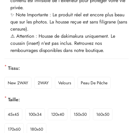
contenu est invisible de l'extérieur pour protéger votre vie
privée.
✨ Note Importante : Le produit réel est encore plus beau
que sur les photos. La housse reçue est sans filigrane (sans
censure).
⚠️ Attention : Housse de dakimakura uniquement. Le
coussin (insert) n'est pas inclus. Retrouvez nos
rembourrages disponibles dans notre boutique.
*
Tissu:
New 2WAY
2WAY
Velours
Peau De Pêche
*
Taille:
45x45
100x34
120x40
150x50
160x50
170x60
180x60