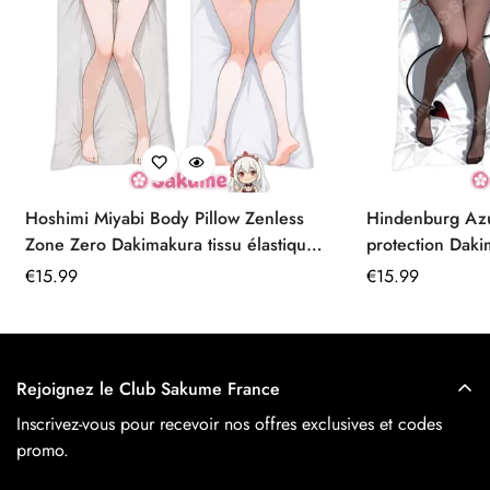
Hoshimi Miyabi Body Pillow Zenless
Hindenburg Az
Zone Zero Dakimakura tissu élastique
protection Daki
premium
Prix
€
15.99
Prix
€
15.99
régulier
régulier
Rejoignez le Club Sakume France
Inscrivez-vous pour recevoir nos offres exclusives et codes
promo.