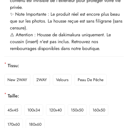
contenu est invisible de l'extérieur pour protéger votre vie
privée.
✨ Note Importante : Le produit réel est encore plus beau
que sur les photos. La housse reçue est sans filigrane (sans
censure).
⚠️ Attention : Housse de dakimakura uniquement. Le
coussin (insert) n'est pas inclus. Retrouvez nos
rembourrages disponibles dans notre boutique.
*
Tissu:
New 2WAY
2WAY
Velours
Peau De Pêche
*
Taille:
45x45
100x34
120x40
150x50
160x50
170x60
180x60