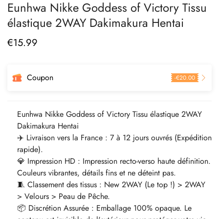
Eunhwa Nikke Goddess of Victory Tissu
élastique 2WAY Dakimakura Hentai
€
15.99
Prix
régulier
Coupon
-
€
20.00
Eunhwa Nikke Goddess of Victory Tissu élastique 2WAY
Dakimakura Hentai
✈️ Livraison vers la France : 7 à 12 jours ouvrés (Expédition
rapide).
💎 Impression HD : Impression recto-verso haute définition.
Couleurs vibrantes, détails fins et ne déteint pas.
🧵 Classement des tissus : New 2WAY (Le top !) > 2WAY
> Velours > Peau de Pêche.
📦 Discrétion Assurée : Emballage 100% opaque. Le