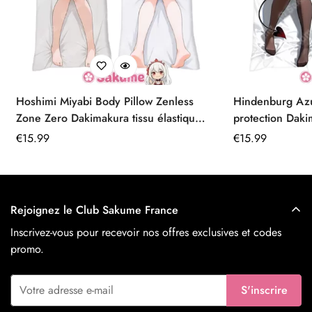
Hoshimi Miyabi Body Pillow Zenless
Hindenburg Az
Zone Zero Dakimakura tissu élastique
protection Daki
premium
Prix
€
15.99
Prix
€
15.99
régulier
régulier
Rejoignez le Club Sakume France
Inscrivez-vous pour recevoir nos offres exclusives et codes
promo.
S'inscrire