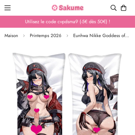
Utilisez le code cvpdsma9 (-5€ dès 50€) !
Maison
Printemps 2026
Eunhwa Nikke Goddess of Victory Tissu élastique 2WAY Dakimakura Hentai