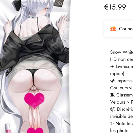
€
15.99
Prix
régulier
Coupo
Snow White
HD non cen
✈️ Livraiso
rapide).
💎 Impressi
Couleurs vib
🧵 Classem
Velours > 
📦 Discrét
invisible de
✨ Note Impo
les photos.