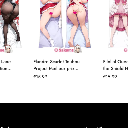
 Lane
Flandre Scarlet Touhou
Filolial Que
tion
Project Meilleur prix
the Shield H
le
Dakimakura Hentai France
de corps 1
Prix
€
15.99
Prix
€
15.99
régulier
régulier