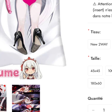
⚠️ Attentio
(insert) n'
dans notre 
*
Tissu:
New 2WAY
*
Taille:
45x45
10
180x60
Quantité