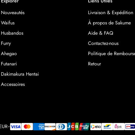
Explorer
Liens Utiles
Nouveautés
Livraison & Expédition
Waifus
À propos de Sakume
Husbandos
Aide & FAQ
Furry
Contactez-nous
Ahegao
Politique de Rembours
Futanari
Retour
Dakimakura Hentai
Accessoires
EUR