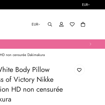
EUR
EUR
 HD non censurée Dakimakura
hite Body Pillow
 of Victory Nikke
sion HD non censurée
kura