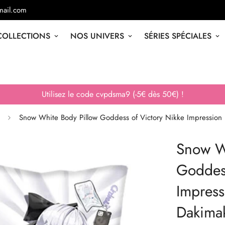
ail.com
COLLECTIONS
NOS UNIVERS
SÉRIES SPÉCIALES
Utilisez le code cvpdsma9 (-5€ dès 50€) !
Snow White Body Pillow Goddess of Victory Nikke Impression
Snow W
Goddess
Impres
Dakima