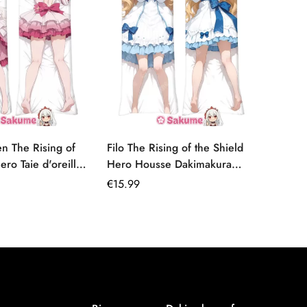
en The Rising of
Filo The Rising of the Shield
Fenny
ero Taie d'oreiller
Hero Housse Dakimakura
Dakima
60cm x 50cm
décoration chambre
au tou
Prix
€
15.99
Prix
€
15.99
régulier
régulie