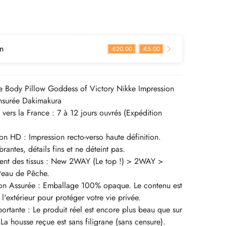
n
-
€
20.00
-
€
5.00
 Body Pillow Goddess of Victory Nikke Impression
surée Dakimakura
n vers la France : 7 à 12 jours ouvrés (Expédition
on HD : Impression recto-verso haute définition.
rantes, détails fins et ne déteint pas.
ent des tissus : New 2WAY (Le top !) > 2WAY >
Peau de Pêche.
ion Assurée : Emballage 100% opaque. Le contenu est
 l'extérieur pour protéger votre vie privée.
rtante : Le produit réel est encore plus beau que sur
 La housse reçue est sans filigrane (sans censure).