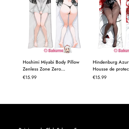
Hoshimi Miyabi Body Pillow
Hindenburg Azur
Zenless Zone Zero
Housse de protec
Dakimakura tissu élastique
Dakimakura lavab
Prix
€
15.99
Prix
€
15.99
premium
régulier
régulier