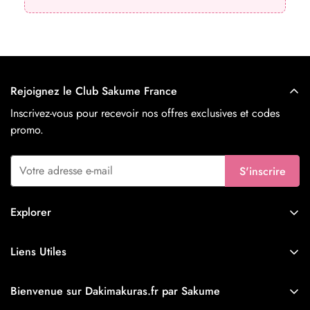
Rejoignez le Club Sakume France
Inscrivez-vous pour recevoir nos offres exclusives et codes
promo.
S'inscrire
Explorer
Nouveautés
Liens Utiles
Waifus
Livraison & Expédition
Husbandos
Bienvenue sur Dakimakuras.fr par Sakume
À propos de Sakume
Furry