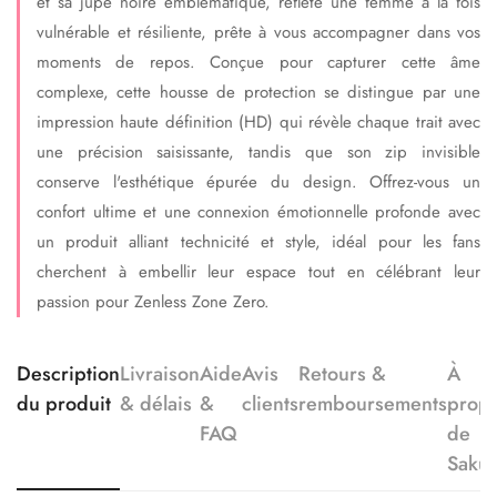
et sa jupe noire emblématique, reflète une femme à la fois
vulnérable et résiliente, prête à vous accompagner dans vos
moments de repos. Conçue pour capturer cette âme
complexe, cette housse de protection se distingue par une
impression haute définition (HD) qui révèle chaque trait avec
une précision saisissante, tandis que son zip invisible
conserve l'esthétique épurée du design. Offrez-vous un
confort ultime et une connexion émotionnelle profonde avec
un produit alliant technicité et style, idéal pour les fans
cherchent à embellir leur espace tout en célébrant leur
passion pour Zenless Zone Zero.
Description
Livraison
Aide
Avis
Retours &
À
du produit
& délais
&
clients
remboursements
prop
FAQ
de
Saku