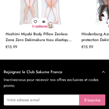
Hoshimi Miyabi Body Pillow Zenless
Hindenburg Az
Zone Zero Dakimakura tissu élastique
protection Daki
premium
Prix
€
15.99
Prix
€
15.99
régulier
régulier
Rejoignez le Club Sakume France
Inscrivez-vous pour recevoir nos offres exclusives et codes
promo.
S'inscrire