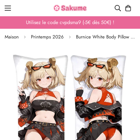
Utilisez le code cvpdsma9 (-5€ dès 50€) !
Maison
Printemps 2026
Burnice White Body Pillow Zenless Zone Zero Housse de protection Dakimakura lavable