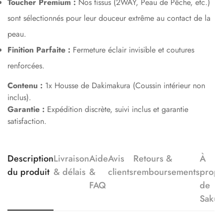
Toucher Premium :
Nos tissus (2WAY, Peau de Pêche, etc.)
sont sélectionnés pour leur douceur extrême au contact de la
peau.
Finition Parfaite :
Fermeture éclair invisible et coutures
renforcées.
Contenu :
1x Housse de Dakimakura (Coussin intérieur non
inclus).
Garantie :
Expédition discrète, suivi inclus et garantie
satisfaction.
Description
Livraison
Aide
Avis
Retours &
À
du produit
& délais
&
clients
remboursements
prop
FAQ
de
Saku