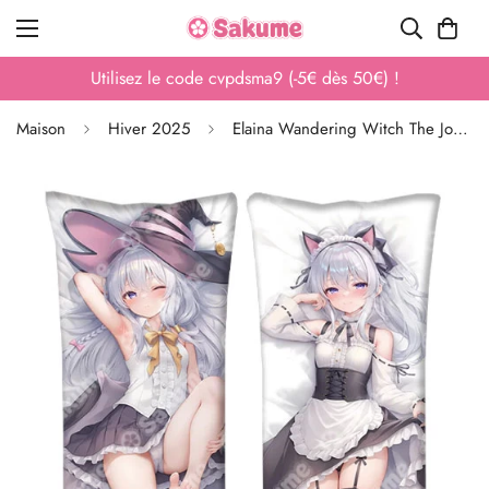
Utilisez le code cvpdsma9 (-5€ dès 50€) !
Maison
Hiver 2025
Elaina Wandering Witch The Journey of Elaina Housse de Dakimakura cadeau Otaku