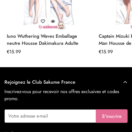
Iuno Wuthering Waves Emballage
Captain Mizuki
neutre Housse Dakimakura Adulte
Man Housse de Dakimakura 160x50
Peau de Pêche
Prix
€
15.99
Prix
€
15.99
régulier
régulier
Rejoignez le Club Sakume France
Inscrivez-vous pour recevoir nos offres exclusives et codes
promo.
S'inscrire