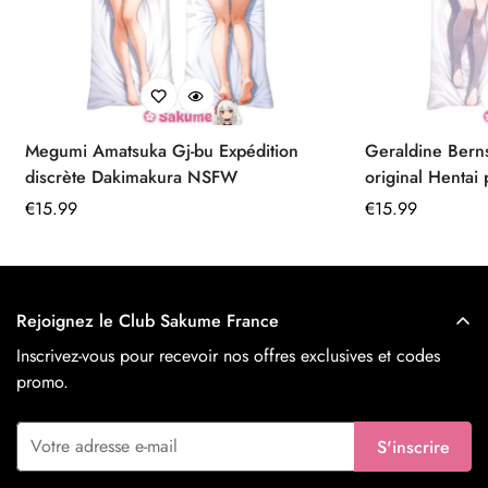
Megumi Amatsuka Gj-bu Expédition
Geraldine Berns
discrète Dakimakura NSFW
original Hentai
Prix
€
15.99
Prix
€
15.99
régulier
régulier
Rejoignez le Club Sakume France
Inscrivez-vous pour recevoir nos offres exclusives et codes
promo.
S'inscrire