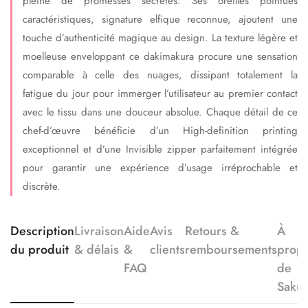
pleine de promesses secrètes. Ses oreilles pointues
caractéristiques, signature elfique reconnue, ajoutent une
touche d’authenticité magique au design. La texture légère et
moelleuse enveloppant ce dakimakura procure une sensation
comparable à celle des nuages, dissipant totalement la
fatigue du jour pour immerger l’utilisateur au premier contact
avec le tissu dans une douceur absolue. Chaque détail de ce
chef-d’œuvre bénéficie d’un High-definition printing
exceptionnel et d’une Invisible zipper parfaitement intégrée
pour garantir une expérience d’usage irréprochable et
discrète.
Description
Livraison
Aide
Avis
Retours &
À
du produit
& délais
&
clients
remboursements
prop
FAQ
de
Saku