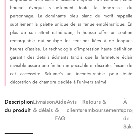
housse évoque visuellement toute la tendresse du
personnage. La dominante bleu blanc du motif rappelle
subtilement la palette unique de sa tenue emblématique. En
plus de son attrait esthétique, la housse offre un soutien
remarquable qui soulage les tensions liées à de longues
heures d’assise. La technologie d’impression haute définition
garantit des détails éclatants tandis que la fermeture éclair
invisible assure une finition impeccable et discrète, faisant de
cet accessoire Sakume's un incontournable pour toute
décoration de chambre dédiée à l’univers animé.
Description
Livraison
Aide
Avis
Retours &
À
du produit
& délais
&
clients
remboursements
prop
FAQ
de
Saku