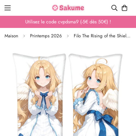
Utilisez le code cvpdsma9 (-5€ dès 50€) !
Maison
Printemps 2026
Filo The Rising of the Shield Hero Housse Dakimakura décoration chambre