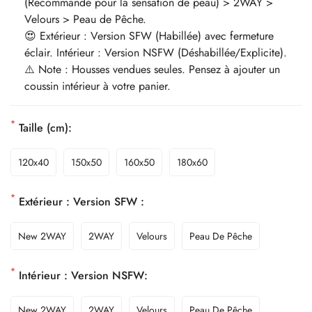
(Recommandé pour la sensation de peau) > 2WAY >
Velours > Peau de Pêche.
😍 Extérieur : Version SFW (Habillée) avec fermeture
éclair. Intérieur : Version NSFW (Déshabillée/Explicite).
⚠️ Note : Housses vendues seules. Pensez à ajouter un
coussin intérieur à votre panier.
*
Taille (cm):
120x40
150x50
160x50
180x60
*
Extérieur : Version SFW :
New 2WAY
2WAY
Velours
Peau De Pêche
*
Intérieur : Version NSFW:
New 2WAY
2WAY
Velours
Peau De Pêche