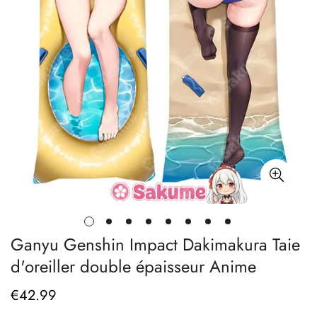
Ganyu Genshin Impact Dakimakura Taie
d'oreiller double épaisseur Anime
€
42.99
Prix
régulier