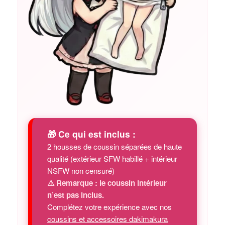
🎁 Ce qui est inclus :
2 housses de coussin séparées de haute
qualité (extérieur SFW habillé + intérieur
NSFW non censuré)
⚠️ Remarque : le coussin intérieur
n’est pas inclus.
Complétez votre expérience avec nos
coussins et accessoires dakimakura