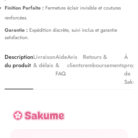
Finition Parfaite :
Fermeture éclair invisible et coutures
renforcées.
Garantie :
Expédition discrète, suivi inclus et garantie
satisfaction.
Description
Livraison
Aide
Avis
Retours &
À
du produit
& délais
&
clients
remboursements
prop
FAQ
de
Saku