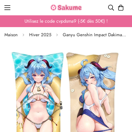
Utilisez le code ahx9af3 (-20€ dès 200€) !
Maison
Hiver 2025
Ganyu Genshin Impact Dakimakura Taie d'oreiller double épaisseur Anime