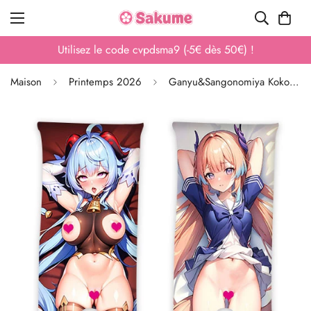
Utilisez le code ahx9af3 (-20€ dès 200€) !
Maison
Printemps 2026
Ganyu&Sangonomiya Kokomi Genshin Impact Dakimakura avec fente pour Onahole