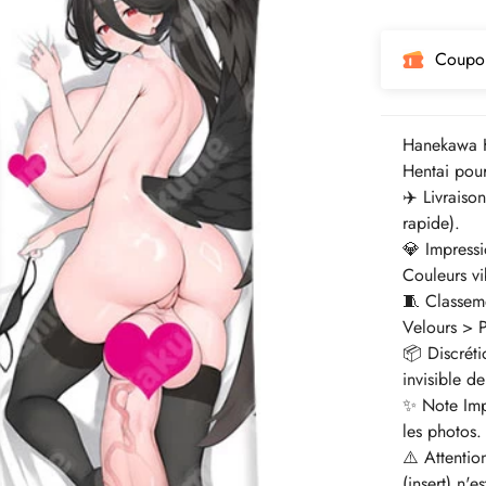
régulier
Coupo
Hanekawa H
Hentai pour
✈️ Livraiso
rapide).
💎 Impressi
Couleurs vib
🧵 Classem
Velours > 
📦 Discrét
invisible de
✨ Note Impo
les photos.
⚠️ Attentio
(insert) n'