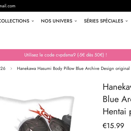
ail.com
COLLECTIONS
NOS UNIVERS
SÉRIES SPÉCIALES
Utilisez le code cvpdsma9 (-5€ dès 50€) !
026
Hanekawa Hasumi Body Pillow Blue Archive Design original 
Haneka
Blue Ar
Hentai 
€
15.99
Prix