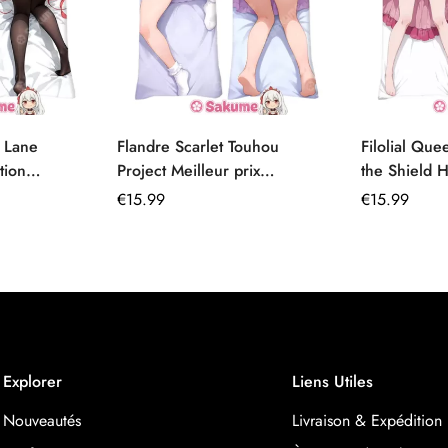
 Lane
Flandre Scarlet Touhou
Filolial Que
tion
Project Meilleur prix
the Shield H
le
Dakimakura Hentai France
de corps 1
Prix
€
15.99
Prix
€
15.99
régulier
régulier
Explorer
Liens Utiles
Nouveautés
Livraison & Expédition