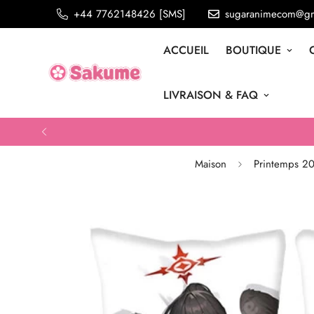
+44 7762148426 [SMS]
sugaranimecom@gm
ACCUEIL
BOUTIQUE
LIVRAISON & FAQ
Maison
Printemps 2