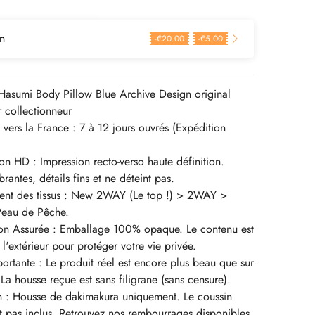
n
-
€
20.00
-
€
5.00
asumi Body Pillow Blue Archive Design original
 collectionneur
n vers la France : 7 à 12 jours ouvrés (Expédition
on HD : Impression recto-verso haute définition.
rantes, détails fins et ne déteint pas.
ent des tissus : New 2WAY (Le top !) > 2WAY >
Peau de Pêche.
ion Assurée : Emballage 100% opaque. Le contenu est
 l'extérieur pour protéger votre vie privée.
rtante : Le produit réel est encore plus beau que sur
 La housse reçue est sans filigrane (sans censure).
n : Housse de dakimakura uniquement. Le coussin
est pas inclus. Retrouvez nos rembourrages disponibles