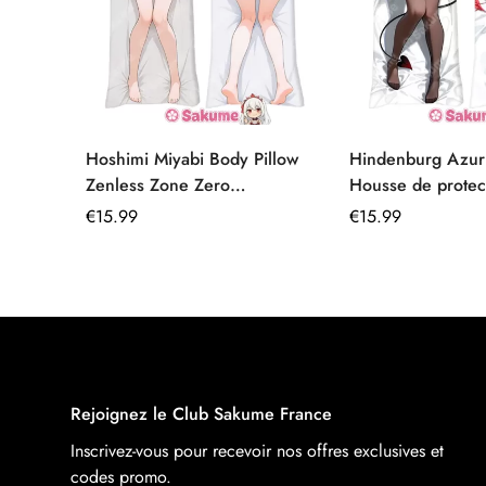
Hoshimi Miyabi Body Pillow
Hindenburg Azur
Zenless Zone Zero
Housse de protec
Dakimakura tissu élastique
Dakimakura lavab
Prix
€
15.99
Prix
€
15.99
premium
régulier
régulier
Rejoignez le Club Sakume France
Inscrivez-vous pour recevoir nos offres exclusives et
codes promo.