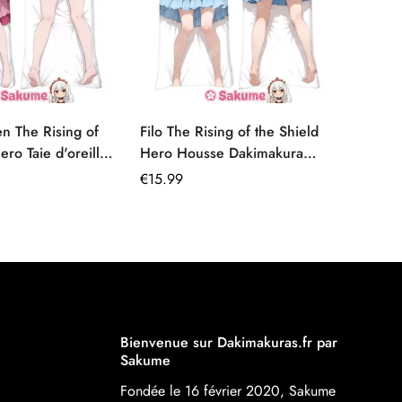
en The Rising of
Filo The Rising of the Shield
Fenny
ero Taie d'oreiller
Hero Housse Dakimakura
Dakima
60cm x 50cm
décoration chambre
au tou
Prix
€
15.99
Prix
€
15.99
régulier
régulie
Bienvenue sur Dakimakuras.fr par
Sakume
Fondée le 16 février 2020, Sakume