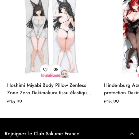
Hoshimi Miyabi Body Pillow Zenless
Hindenburg Az
Zone Zero Dakimakura tissu élastique
protection Daki
premium
Prix
€
15.99
Prix
€
15.99
régulier
régulier
Rejoignez le Club Sakume France