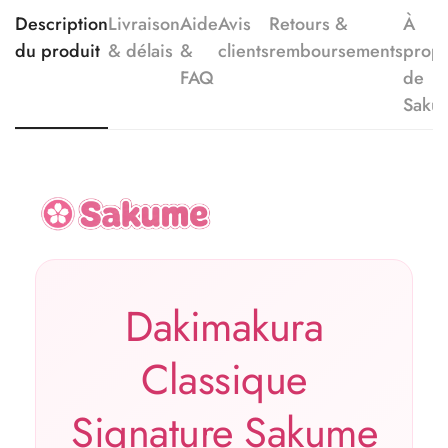
Description
Livraison
Aide
Avis
Retours &
À
du produit
& délais
&
clients
remboursements
prop
FAQ
de
Saku
Dakimakura
Classique
Signature Sakume