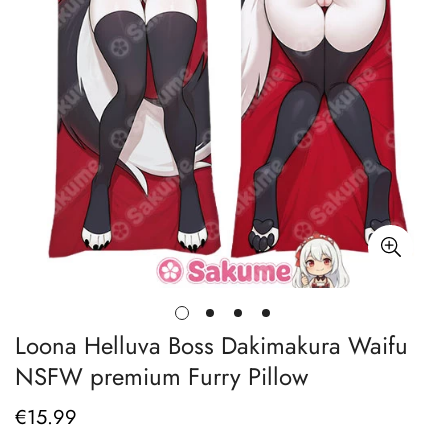
Loona Helluva Boss Dakimakura Waifu
NSFW premium Furry Pillow
€
15.99
Prix
régulier