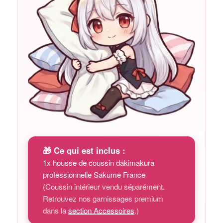
🎁 Ce qui est inclus :
1x housse de coussin dakimakura
professionnelle Sakume France
(Coussin intérieur vendu séparément.
Retrouvez nos garnissages premium
dans la
section Accessoires
.)