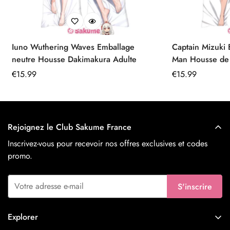
Iuno Wuthering Waves Emballage
Captain Mizuki
neutre Housse Dakimakura Adulte
Man Housse de Dakimakura 160x50
Peau de Pêche
Prix
€
15.99
Prix
€
15.99
régulier
régulier
Rejoignez le Club Sakume France
Inscrivez-vous pour recevoir nos offres exclusives et codes
promo.
S'inscrire
Explorer