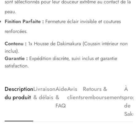
sont sélectionnés pour leur douceur extrême au contact de la
peau.
Finition Parfaite :
Fermeture éclair invisible et coutures
renforcées.
Contenu :
1x Housse de Dakimakura (Coussin intérieur non
inclus).
Garantie :
Expédition discrète, suivi inclus et garantie
satisfaction.
Description
Livraison
Aide
Avis
Retours &
À
du produit
& délais
&
clients
remboursements
prop
FAQ
de
Saku