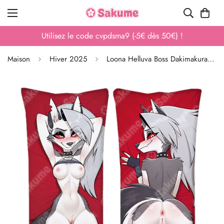
Utilisez le code cvpdsma9 (-5€ dès 50€) !
Maison
Hiver 2025
Loona Helluva Boss Dakimakura Waifu NSFW premium Furry Pillow