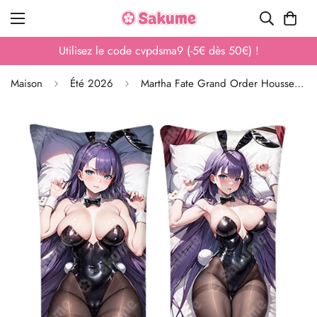
Utilisez le code cvpdsma9 (-5€ dès 50€) !
Maison
Été 2026
Martha Fate Grand Order Housse de Dakimakura 160x50cm HD