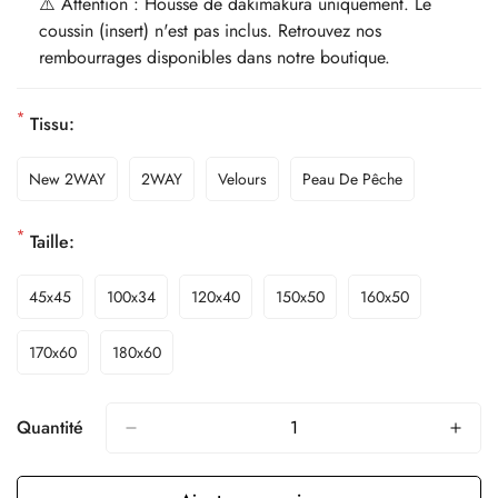
⚠️ Attention : Housse de dakimakura uniquement. Le
coussin (insert) n'est pas inclus. Retrouvez nos
rembourrages disponibles dans notre boutique.
*
Tissu:
New 2WAY
2WAY
Velours
Peau De Pêche
*
Taille:
45x45
100x34
120x40
150x50
160x50
170x60
180x60
Quantité