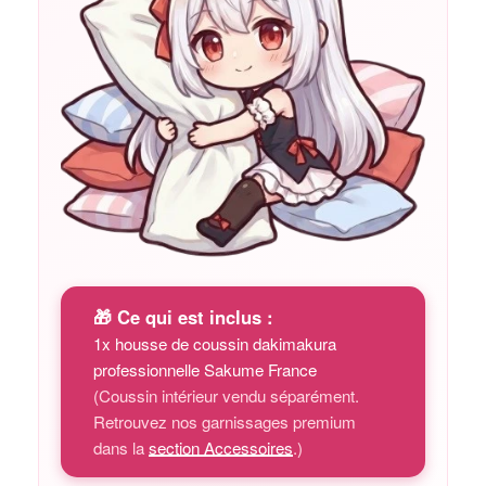
🎁 Ce qui est inclus :
1x housse de coussin dakimakura
professionnelle Sakume France
(Coussin intérieur vendu séparément.
Retrouvez nos garnissages premium
dans la
section Accessoires
.)