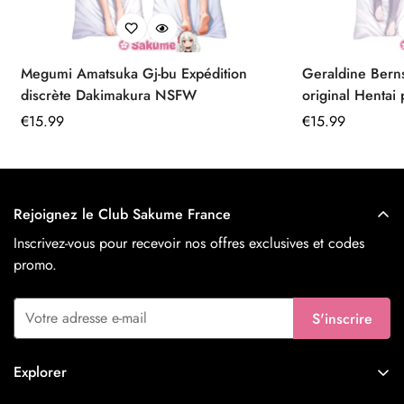
Megumi Amatsuka Gj-bu Expédition
Geraldine Berns
discrète Dakimakura NSFW
original Hentai
Prix
€
15.99
Prix
€
15.99
régulier
régulier
Rejoignez le Club Sakume France
Inscrivez-vous pour recevoir nos offres exclusives et codes
promo.
S'inscrire
Explorer