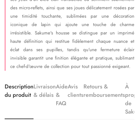
des micro-reflets, ainsi que ses joues délicatement rosées par
une timidité touchante, sublimées par une décoration
iconique de lapin qui ajoute une touche de charme
irrésistible. Sakume's housse se distingue par un imprimé
haute définition qui restitue fidèlement chaque nuance et
éclat dans ses pupilles, tandis qu'une fermeture éclair
invisible garantit une finition élégante et pratique, sublimant
ce chef-d'œuvre de collection pour tout passionné exigeant.
Description
Livraison
Aide
Avis
Retours &
À
du produit
& délais
&
clients
remboursements
prop
FAQ
de
Saku