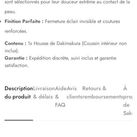
sont sélectionnés pour leur douceur extrême au contact de la
peau.
Finition Parfaite :
Fermeture éclair invisible et coutures
renforcées.
Contenu :
1x Housse de Dakimakura (Coussin intérieur non
inclus).
Garantie :
Expédition discrète, suivi inclus et garantie
satisfaction.
Description
Livraison
Aide
Avis
Retours &
À
du produit
& délais
&
clients
remboursements
prop
FAQ
de
Saku