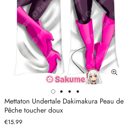
Mettaton Undertale Dakimakura Peau de
Pêche toucher doux
€
15.99
Prix
régulier