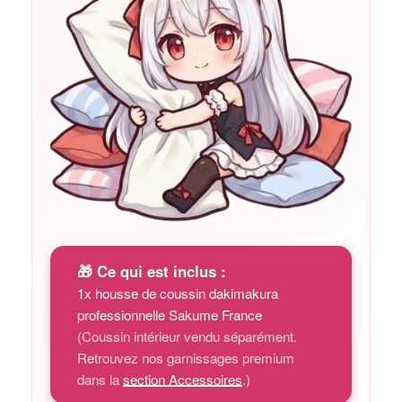
🎁 Ce qui est inclus :
1x housse de coussin dakimakura
professionnelle Sakume France
(Coussin intérieur vendu séparément.
Retrouvez nos garnissages premium
dans la
section Accessoires
.)