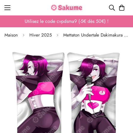
Utilisez le code cvpdsma9 (-5€ dès 50€) !
Maison
Hiver 2025
Mettaton Undertale Dakimakura Peau de Pêche toucher doux