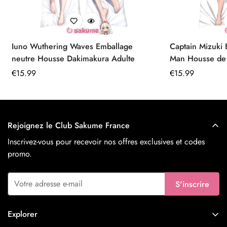
Iuno Wuthering Waves Emballage
Captain Mizuki
neutre Housse Dakimakura Adulte
Man Housse de Dakimakura 160x50
Peau de Pêche
Prix
€
15.99
Prix
€
15.99
régulier
régulier
Rejoignez le Club Sakume France
Inscrivez-vous pour recevoir nos offres exclusives et codes
promo.
S'inscrire
Explorer