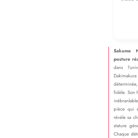
Sakume N
posture ré
dans l'un
Dakimakura
déterminée,
fidèle. Son 
inébranlabl
pièce qui é
révèle sa ch
stature gén
Chaque déta