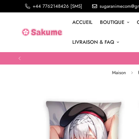
+44 7762148426 [SMS]
sugaranimecom@gm
ACCUEIL
BOUTIQUE
LIVRAISON & FAQ
Maison