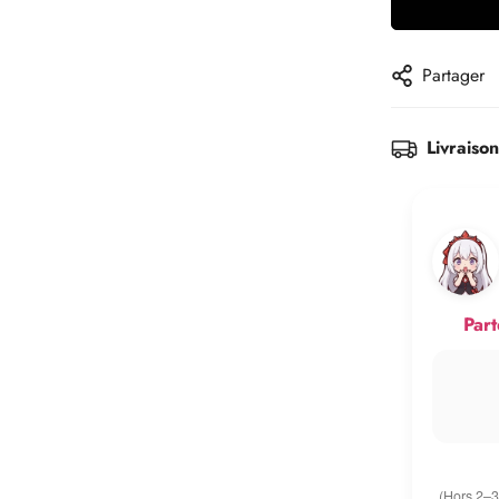
Partager
Livraiso
Part
(Hors 2–3