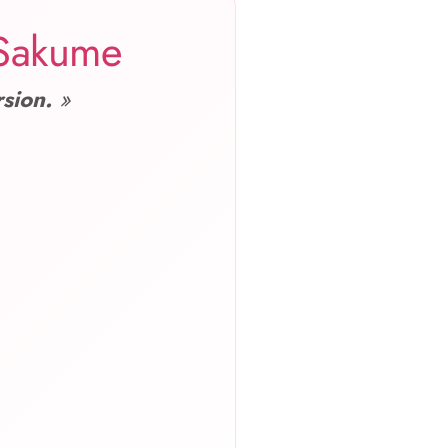
 Sakume
sion.
»