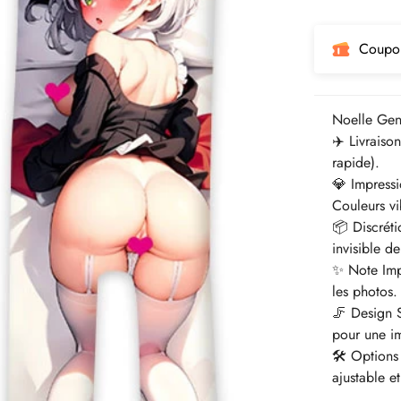
régulier
Coupo
Noelle Gens
✈️ Livraiso
rapide).
💎 Impressi
Couleurs vib
📦 Discrét
invisible de
✨ Note Impo
les photos.
🦵 Design 
pour une im
🛠️ Options
ajustable e