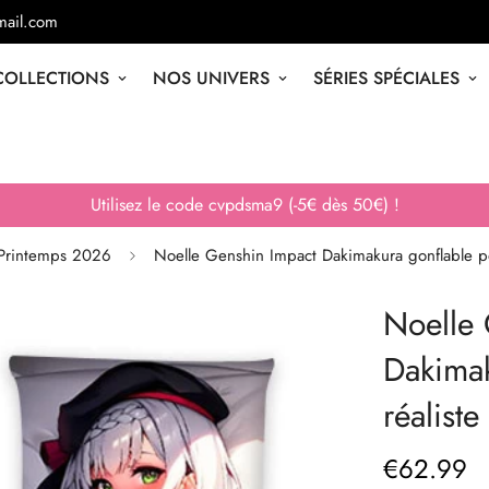
ail.com
COLLECTIONS
NOS UNIVERS
SÉRIES SPÉCIALES
Utilisez le code cvpdsma9 (-5€ dès 50€) !
Printemps 2026
Noelle Genshin Impact Dakimakura gonflable po
Noelle 
Dakimak
réaliste
€
62.99
Prix