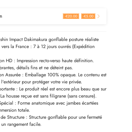
n
-
€
20.00
-
€
5.00
hin Impact Dakimakura gonflable posture réaliste
n vers la France : 7 à 12 jours ouvrés (Expédition
on HD : Impression recto-verso haute définition.
rantes, détails fins et ne déteint pas.
ion Assurée : Emballage 100% opaque. Le contenu est
 l'extérieur pour protéger votre vie privée.
rtante : Le produit réel est encore plus beau que sur
 La housse reçue est sans filigrane (sans censure).
Spécial : Forme anatomique avec jambes écartées
mersion totale.
 de Structure : Structure gonflable pour une fermeté
t un rangement facile.