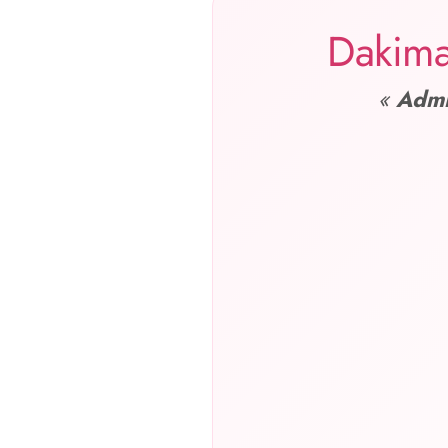
Dakima
«
Admi