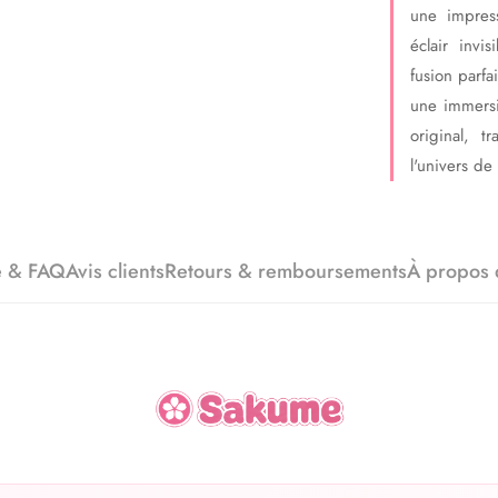
une impres
éclair invi
fusion parfa
une immersi
original, 
l'univers d
e & FAQ
Avis clients
Retours & remboursements
À propos