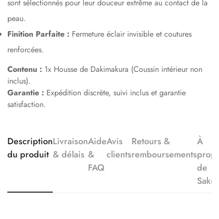
sont sélectionnés pour leur douceur extrême au contact de la
peau.
Finition Parfaite :
Fermeture éclair invisible et coutures
renforcées.
Contenu :
1x Housse de Dakimakura (Coussin intérieur non
inclus).
Garantie :
Expédition discrète, suivi inclus et garantie
satisfaction.
Description
Livraison
Aide
Avis
Retours &
À
du produit
& délais
&
clients
remboursements
prop
FAQ
de
Saku