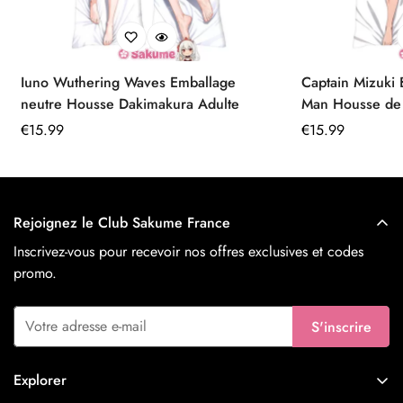
Iuno Wuthering Waves Emballage
Captain Mizuki
neutre Housse Dakimakura Adulte
Man Housse de Dakimakura 160x50
Peau de Pêche
Prix
€
15.99
Prix
€
15.99
régulier
régulier
Rejoignez le Club Sakume France
Inscrivez-vous pour recevoir nos offres exclusives et codes
promo.
S'inscrire
Explorer