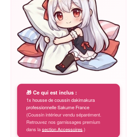
🎁 Ce qui est inclus :
1x housse de coussin dakimakura
professionnelle Sakume France
(Coussin intérieur vendu séparément.
Retrouvez nos garnissages premium
dans la
section Accessoires
.)