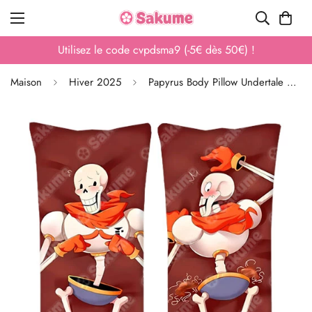
Utilisez le code cvpdsma9 (-5€ dès 50€) !
Maison
Hiver 2025
Papyrus Body Pillow Undertale Dakimakura Furry