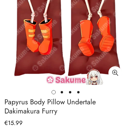
Papyrus Body Pillow Undertale
Dakimakura Furry
€
15.99
Prix
régulier