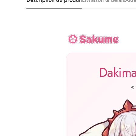
Description du produit
Livraison & délais
Aid
Dakima
«