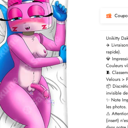
régulier
Coupo
Unikitty Da
✈️ Livraiso
rapide).
💎 Impressi
Couleurs vib
🧵 Classem
Velours > 
📦 Discrét
invisible de
✨ Note Impo
les photos.
⚠️ Attentio
(insert) n'
dans notre 