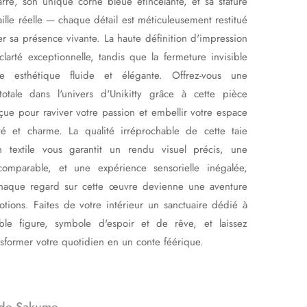
rré, son unique corne bleue étincelante, et sa stature
taille réelle — chaque détail est méticuleusement restitué
r sa présence vivante. La haute définition d'impression
larté exceptionnelle, tandis que la fermeture invisible
ne esthétique fluide et élégante. Offrez-vous une
otale dans l'univers d'Unikitty grâce à cette pièce
çue pour raviver votre passion et embellir votre espace
ité et charme. La qualité irréprochable de cette taie
en textile vous garantit un rendu visuel précis, une
comparable, et une expérience sensorielle inégalée,
haque regard sur cette œuvre devienne une aventure
otions. Faites de votre intérieur un sanctuaire dédié à
ble figure, symbole d'espoir et de rêve, et laissez
sformer votre quotidien en un conte féérique.