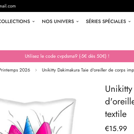
ail.com
COLLECTIONS
NOS UNIVERS
SÉRIES SPÉCIALES
Utilisez le code cvpdsma9 (-5€ dès 50€) !
Printemps 2026
Unikitty Dakimakura Taie d'oreiller de corps impr
Unikitt
d'oreil
textile
€
15.99
Prix