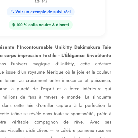
atelier.)
🔍 Voir un exemple de suivi réel
🔒 100 % colis neutre & discret
sente l'Incontournable Unikitty Dakimakura Taie
de corps impression textile - L'Élégance Envoûtante
ns l'univers magique d'Unikitty, cette créature
e issue d'un royaume féerique où la joie et la couleur
Se tenant au croisement entre innocence et puissance,
carne la pureté de l'esprit et la force intérieure qui
 millions de fans à travers le monde. La silhouette
 dans cette taie d'oreiller capture à la perfection le
ette icône se révèle dans toute sa spontanéité, prête à
otre véritable compagnon de rêve. Avec ses
ques visuelles distinctives — le célèbre panneau rose en