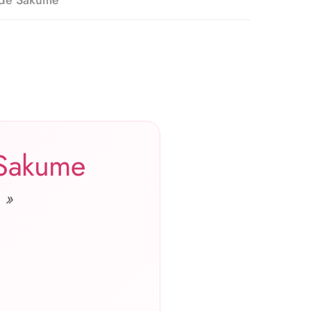
 de Sakume
 Sakume
 »