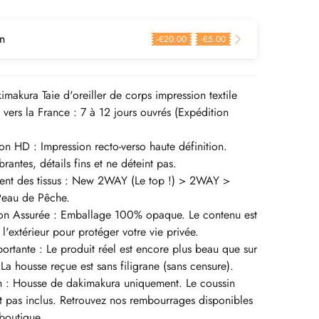
n
-
€
20.00
-
€
5.00
kimakura Taie d'oreiller de corps impression textile
n vers la France : 7 à 12 jours ouvrés (Expédition
on HD : Impression recto-verso haute définition.
rantes, détails fins et ne déteint pas.
ent des tissus : New 2WAY (Le top !) > 2WAY >
Peau de Pêche.
ion Assurée : Emballage 100% opaque. Le contenu est
 l'extérieur pour protéger votre vie privée.
rtante : Le produit réel est encore plus beau que sur
 La housse reçue est sans filigrane (sans censure).
n : Housse de dakimakura uniquement. Le coussin
est pas inclus. Retrouvez nos rembourrages disponibles
boutique.