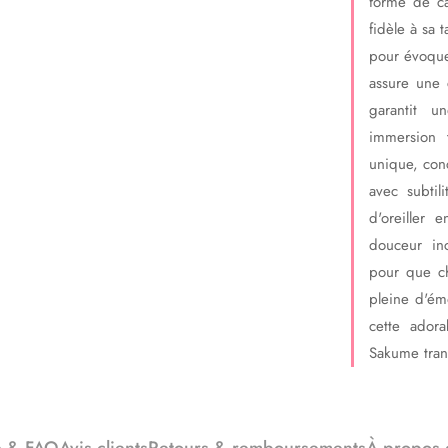
forme de ca
fidèle à sa 
pour évoque
assure une c
garantit u
immersion t
unique, con
avec subtil
d'oreiller 
douceur in
pour que c
pleine d'ém
cette adora
Sakume tran