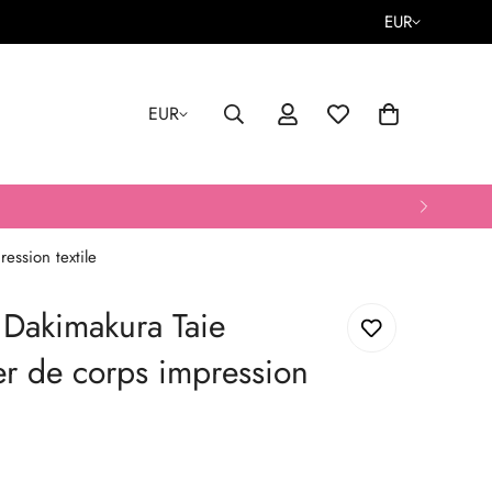
EUR
EUR
ession textile
y Dakimakura Taie
ler de corps impression