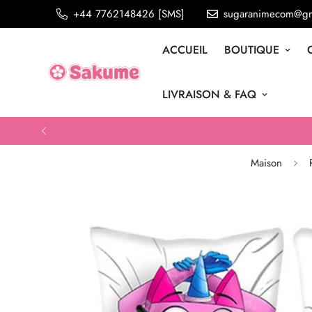
+44 7762148426 [SMS]
sugaranimecom@gm
ACCUEIL
BOUTIQUE
LIVRAISON & FAQ
Maison