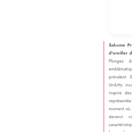
Sakume Pré
d'oreiller 
Plongez da
emblématiqu
prévalent. 
Unikitty in
inspire des
représentée
moment où c
devenir v
caractéristi