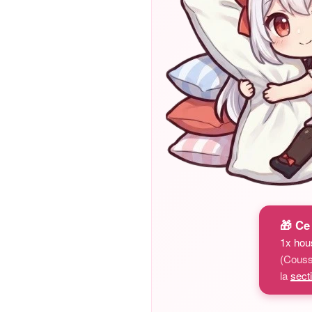
🎁 Ce 
1x hou
(Couss
la
sect