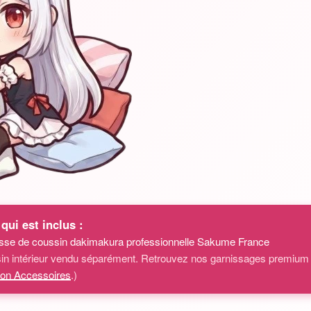
qui est inclus :
sse de coussin dakimakura professionnelle Sakume France
in intérieur vendu séparément. Retrouvez nos garnissages premium
ion Accessoires
.)