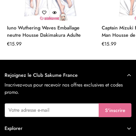
Iuno Wuthering Waves Emballage
Captain Mizuki
neutre Housse Dakimakura Adulte
Man Housse de Dakimakura 160x50
Peau de Pêche
Prix
€
15.99
Prix
€
15.99
régulier
régulier
Rejoignez le Club Sakume France
Inscrivez-vous pour recevoir nos offres exclusives et codes
promo.
S'inscrire
Explorer