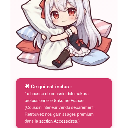
🎁 Ce qui est inclus :
1x housse de coussin dakimakura
professionnelle Sakume France
(Coussin intérieur vendu séparément.
Retrouvez nos garnissages premium
dans la
section Accessoires
.)