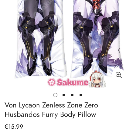
Von Lycaon Zenless Zone Zero
Husbandos Furry Body Pillow
€
15.99
Prix
régulier