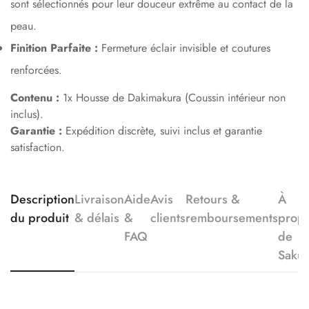
sont sélectionnés pour leur douceur extrême au contact de la
peau.
Finition Parfaite :
Fermeture éclair invisible et coutures
renforcées.
Contenu :
1x Housse de Dakimakura (Coussin intérieur non
inclus).
Garantie :
Expédition discrète, suivi inclus et garantie
satisfaction.
Description
Livraison
Aide
Avis
Retours &
À
du produit
& délais
&
clients
remboursements
prop
FAQ
de
Saku