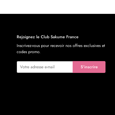
régulier
tomoyo daidouji
hanekawa hasumi
shion alphine
Rejoignez le Club Sakume France
taihou
Inscrivez-vous pour recevoir nos offres exclusives et
codes promo.
eblana
S'inscrire
evernight
smiling professor
hakuhou
eblana
morgan