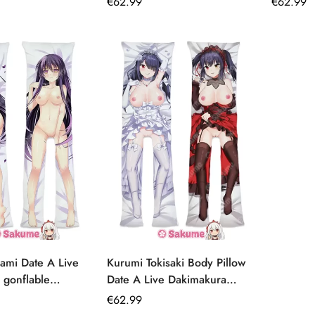
Prix
€
62.99
Prix
€
62.99
régulier
régulier
ami Date A Live
Kurumi Tokisaki Body Pillow
 gonflable
Date A Live Dakimakura
iste
gonflable pour collectionneur
Prix
€
62.99