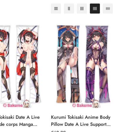
okisaki Date A Live
Kurumi Tokisaki Anime Body
 de corps Manga
Pillow Date A Live Support
roites
Onahole intégré Dakimakura