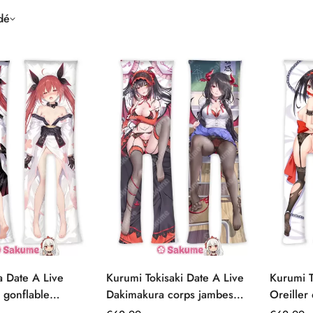
dé
ka Date A Live
Kurumi Tokisaki Date A Live
Kurumi T
 gonflable
Dakimakura corps jambes
Oreiller
iste
divisibles Body Pillow
jambes d