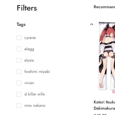
Filters
Recomman
Tags
cyrene
elegg
elysia
hoshimi miyabi
vivian
d killer wife
Kotori Itsu
nino nakano
Dakimakura
posture réal