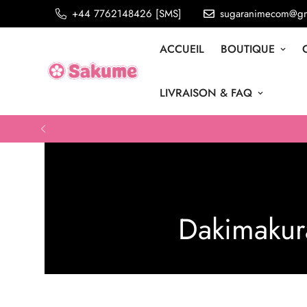
+44 7762148426 [SMS]
sugaranimecom@gm
ACCUEIL
BOUTIQUE
LIVRAISON & FAQ
Dakimakur