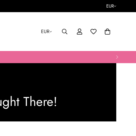
EUR
EUR
ght There!