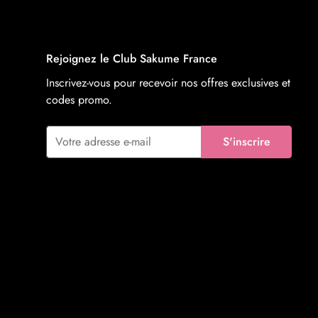
tomoyo daidouji
Rejoignez le Club Sakume France
hanekawa hasumi
Inscrivez-vous pour recevoir nos offres exclusives et
shion alphine
codes promo.
taihou
S'inscrire
eblana
evernight
smiling professor
hakuhou
eblana
morgan