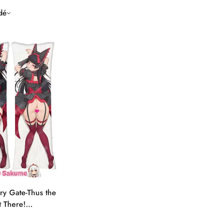
dé
ry Gate-Thus the
t There!
 Hentai sans