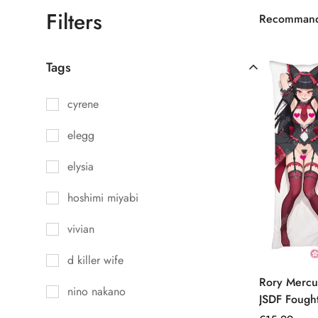
Filters
Recomman
Tags
cyrene
elegg
elysia
hoshimi miyabi
vivian
d killer wife
Rory Mercu
nino nakano
JSDF Fough
Dakimakura