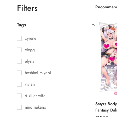
Filters
Recomman
Tags
cyrene
elegg
elysia
hoshimi miyabi
vivian
d killer wife
Satyrs Body
nino nakano
Fantasy Da
haute défini