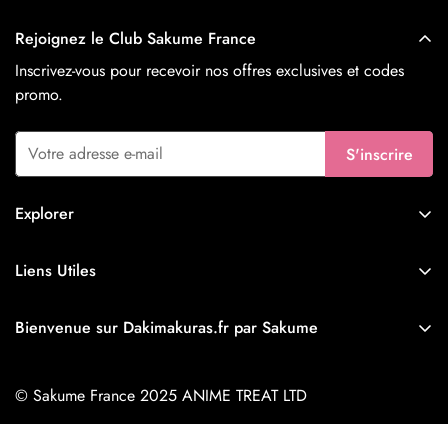
Rejoignez le Club Sakume France
Inscrivez-vous pour recevoir nos offres exclusives et codes
promo.
S'inscrire
Explorer
Nouveautés
Liens Utiles
Waifus
Livraison & Expédition
Husbandos
Bienvenue sur Dakimakuras.fr par Sakume
À propos de Sakume
Furry
Fondée le 16 février 2020, Sakume est la référence mondiale
Aide & FAQ
du Dakimakura. Reconnue par la communauté comme le N°1
Ahegao
© Sakume France 2025 ANIME TREAT LTD
des designs Anime & NSFW (R18), nous offrons sur
Contactez-nous
Futanari
Dakimakuras.fr une qualité d'impression inégalée et des tissus
Politique de Remboursement et de Retour
EUR