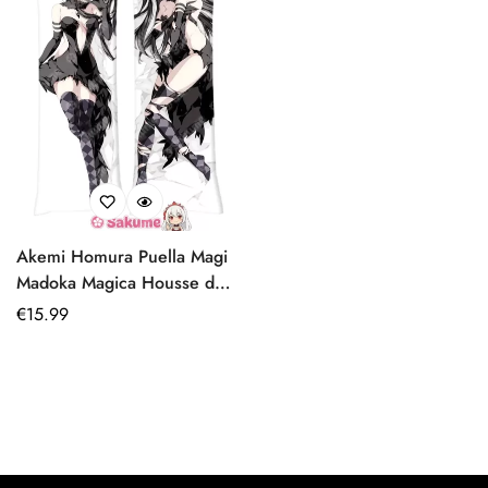
Akemi Homura Puella Magi
Madoka Magica Housse de
coussin corps Anime
Prix
€
15.99
résistant
régulier