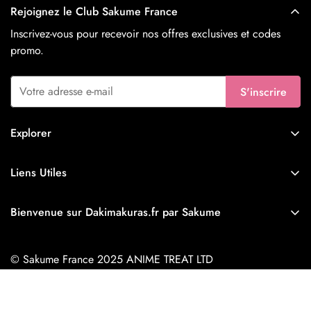
Rejoignez le Club Sakume France
Inscrivez-vous pour recevoir nos offres exclusives et codes
promo.
S'inscrire
Explorer
Nouveautés
Liens Utiles
Waifus
Livraison & Expédition
Husbandos
Bienvenue sur Dakimakuras.fr par Sakume
À propos de Sakume
Furry
Fondée le 16 février 2020, Sakume est la référence mondiale
Aide & FAQ
du Dakimakura. Reconnue par la communauté comme le N°1
Ahegao
© Sakume France 2025 ANIME TREAT LTD
des designs Anime & NSFW (R18), nous offrons sur
Contactez-nous
Futanari
Dakimakuras.fr une qualité d'impression inégalée et des tissus
Politique de Remboursement et de Retour
EUR
Dakimakura Hentai
premium.