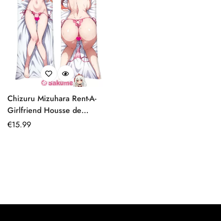
Chizuru Mizuhara Rent-A-
Girlfriend Housse de
coussin Anime Adulte
Prix
€
15.99
150x50
régulier