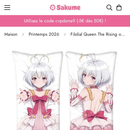
vpdsma9 (-5€ dès 50€) !
Utilisez le code a
Maison
Printemps 2026
Filolial Queen The Rising of the Shield Hero Taie d'oreiller de corps 160cm x 50cm