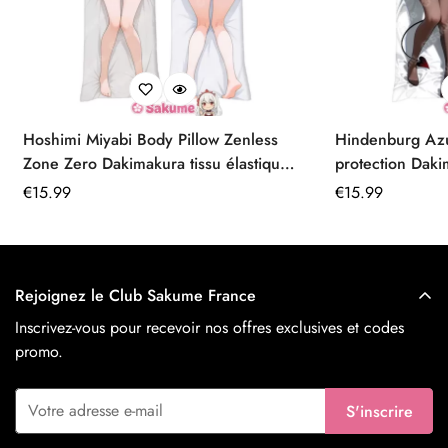
Hoshimi Miyabi Body Pillow Zenless
Hindenburg Az
Zone Zero Dakimakura tissu élastique
protection Daki
premium
Prix
€
15.99
Prix
€
15.99
régulier
régulier
Rejoignez le Club Sakume France
Inscrivez-vous pour recevoir nos offres exclusives et codes
promo.
S'inscrire