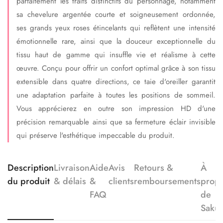
parfaitement les traits distinctifs du personnage, notamment
sa chevelure argentée courte et soigneusement ordonnée,
ses grands yeux roses étincelants qui reflètent une intensité
émotionnelle rare, ainsi que la douceur exceptionnelle du
tissu haut de gamme qui insuffle vie et réalisme à cette
œuvre. Conçu pour offrir un confort optimal grâce à son tissu
extensible dans quatre directions, ce taie d'oreiller garantit
une adaptation parfaite à toutes les positions de sommeil.
Vous apprécierez en outre son impression HD d'une
précision remarquable ainsi que sa fermeture éclair invisible
qui préserve l'esthétique impeccable du produit.
Description
Livraison
Aide
Avis
Retours &
À
du produit
& délais
&
clients
remboursements
prop
FAQ
de
Saku