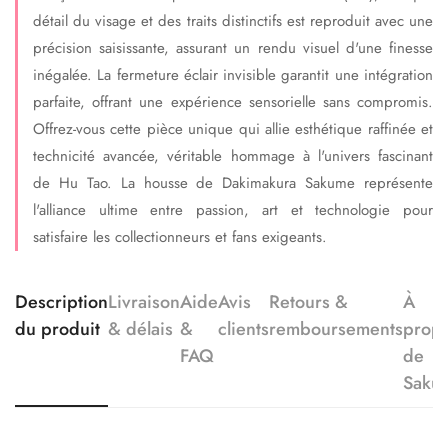
détail du visage et des traits distinctifs est reproduit avec une
précision saisissante, assurant un rendu visuel d'une finesse
inégalée. La fermeture éclair invisible garantit une intégration
parfaite, offrant une expérience sensorielle sans compromis.
Offrez-vous cette pièce unique qui allie esthétique raffinée et
technicité avancée, véritable hommage à l'univers fascinant
de Hu Tao. La housse de Dakimakura Sakume représente
l'alliance ultime entre passion, art et technologie pour
satisfaire les collectionneurs et fans exigeants.
Description
Livraison
Aide
Avis
Retours &
À
du produit
& délais
&
clients
remboursements
prop
FAQ
de
Saku