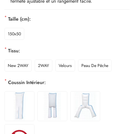
fermeté ajustable et un rangement facile.
*
Taille (cm):
150x50
*
Tissu:
New 2WAY
2WAY
Velours
Peau De Pêche
*
Coussin Intérieur: