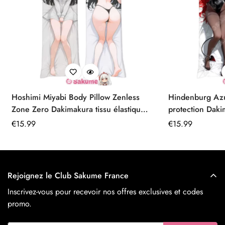
Hoshimi Miyabi Body Pillow Zenless
Hindenburg Az
Zone Zero Dakimakura tissu élastique
protection Daki
premium
Prix
€
15.99
Prix
€
15.99
régulier
régulier
Rejoignez le Club Sakume France
Inscrivez-vous pour recevoir nos offres exclusives et codes
promo.