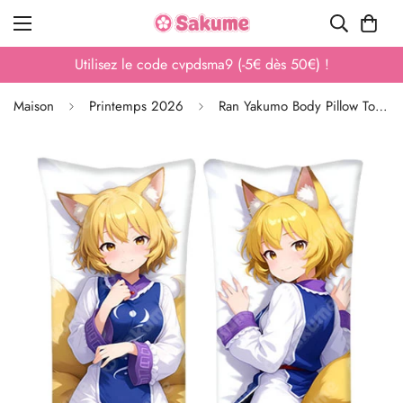
Utilisez le code ahx9af3 (-20€ dès 200€) !
Maison
Printemps 2026
Ran Yakumo Body Pillow Touhou Project Dakimakura anti-boulochage haute qualité