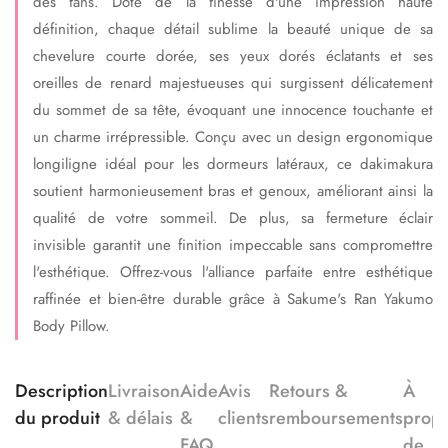
des fans. Doté de la finesse d'une impression haute
définition, chaque détail sublime la beauté unique de sa
chevelure courte dorée, ses yeux dorés éclatants et ses
oreilles de renard majestueuses qui surgissent délicatement
du sommet de sa tête, évoquant une innocence touchante et
un charme irrépressible. Conçu avec un design ergonomique
longiligne idéal pour les dormeurs latéraux, ce dakimakura
soutient harmonieusement bras et genoux, améliorant ainsi la
qualité de votre sommeil. De plus, sa fermeture éclair
invisible garantit une finition impeccable sans compromettre
l'esthétique. Offrez-vous l'alliance parfaite entre esthétique
raffinée et bien-être durable grâce à Sakume's Ran Yakumo
Body Pillow.
Description
Livraison
Aide
Avis
Retours &
À
du produit
& délais
&
clients
remboursements
prop
FAQ
de