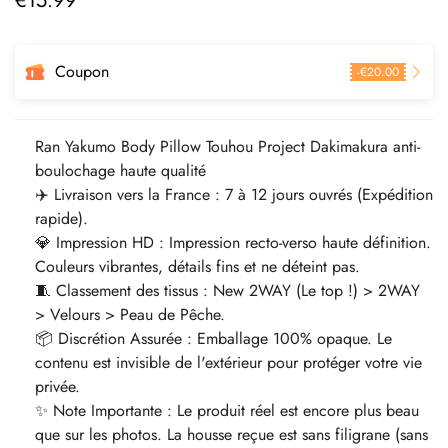
€
15.99
régulier
Coupon
-
€
20.00
Ran Yakumo Body Pillow Touhou Project Dakimakura anti-
boulochage haute qualité
✈️ Livraison vers la France : 7 à 12 jours ouvrés (Expédition
rapide).
💎 Impression HD : Impression recto-verso haute définition.
Couleurs vibrantes, détails fins et ne déteint pas.
🧵 Classement des tissus : New 2WAY (Le top !) > 2WAY
> Velours > Peau de Pêche.
📦 Discrétion Assurée : Emballage 100% opaque. Le
contenu est invisible de l'extérieur pour protéger votre vie
privée.
✨ Note Importante : Le produit réel est encore plus beau
que sur les photos. La housse reçue est sans filigrane (sans